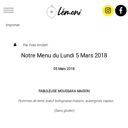
Imprimer
ACCUEIL
CONCEPT
: Par
Yves Anslert
:
Notre Menu du Lundi 5 Mars 2018
LIVRAISON
05 Mars 2018
SALADES & BUFFETS
FABULEUSE MOUSSAKA MAISON
TRAITEUR
Pommes de terre, bœuf bolognaise maison, aubergines vapeur,
(Sans gluten)
RESTAURANTS & TARIFS
CONTACTEZ-NOUS !