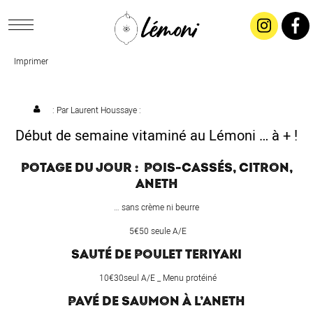
Imprimer
ACCUEIL
CONCEPT
: Par
Laurent Houssaye
:
Début de semaine vitaminé au Lémoni … à + !
LIVRAISON
POTAGE DU JOUR :
POIS-CASSÉS, CITRON,
ANETH
SALADES & BUFFETS
… sans crème ni beurre
TRAITEUR
5€50 seule A/E
SAUTÉ DE POULET TERIYAKI
RESTAURANTS & TARIFS
10€30seul A/E _ Menu protéiné
PAVÉ DE SAUMON À L’ANETH
CONTACTEZ-NOUS !