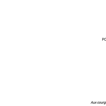
POÊLÉE DE LÉGUMES F
TIAN DE LÉGUME
Aux courgettes, féta, pomme