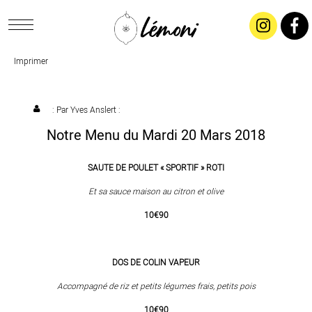
Imprimer
ACCUEIL
CONCEPT
: Par
Yves Anslert
:
Notre Menu du Mardi 20 Mars 2018
LIVRAISON
SAUTE DE POULET « SPORTIF » ROTI
SALADES & BUFFETS
Et sa sauce maison au citron et olive
10€90
TRAITEUR
DOS DE COLIN VAPEUR
RESTAURANTS & TARIFS
Accompagné de riz et petits légumes frais, petits pois
10€90
CONTACTEZ-NOUS !