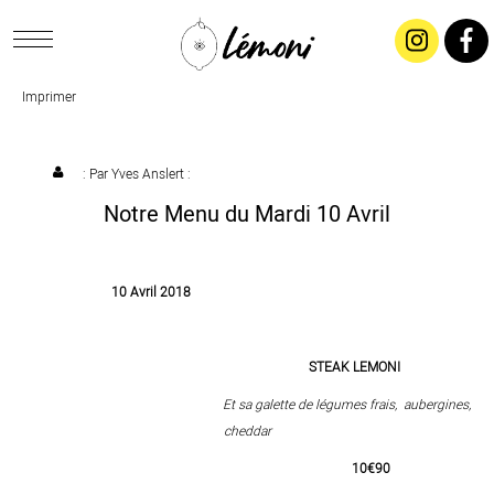
Imprimer
ACCUEIL
CONCEPT
: Par
Yves Anslert
:
Notre Menu du Mardi 10 Avril
LIVRAISON
10 Avril 2018
SALADES & BUFFETS
TRAITEUR
STEAK LEMONI
Et sa galette de légumes frais, aubergines,
RESTAURANTS & TARIFS
cheddar
10€90
CONTACTEZ-NOUS !