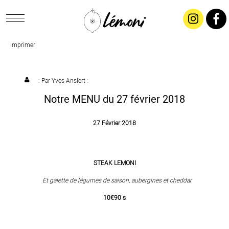
Imprimer
ACCUEIL
CONCEPT
: Par
Yves Anslert
:
Notre MENU du 27 février 2018
LIVRAISON
27 Février 2018
SALADES & BUFFETS
STEAK LEMONI
TRAITEUR
Et galette de légumes de saison, aubergines et cheddar
10€90 s
RESTAURANTS & TARIFS
CONTACTEZ-NOUS !