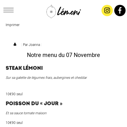
Imprimer
ACCUEIL
CONCEPT
: Par
Joanna
:
Notre menu du 07 Novembre
LIVRAISON
STEAK LÉMONI
SALADES & BUFFETS
Sur sa galette de légumes frais, aubergines et cheddar
TRAITEUR
10€90 seul
POISSON DU « JOUR »
RESTAURANTS & TARIFS
Et sa sauce tomate maison
10€90 seul
CONTACTEZ-NOUS !