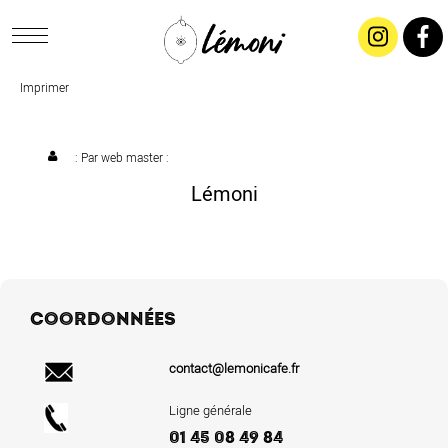
Imprimer
ACCUEIL
CONCEPT
: Par
web master
:
Lémoni
LIVRAISON
SALADES & BUFFETS
COORDONNÉES
TRAITEUR
contact@lemonicafe.fr
RESTAURANTS & TARIFS
Ligne générale
01 45 08 49 84
CONTACTEZ-NOUS !