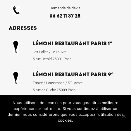
Demande de devis
06 62 11 37 28
ADRESSES
LÉMONI RESTAURANT PARIS 1°
Les Halles / Le Louvre
5 rue Hérold 75001 Paris
LÉMONI RESTAURANT PARIS 9°
Trinité / Haussmann / ST-Lazare
5 rue de Clichy 75009 Paris
Nous utilisons des cookies pour vous garantir la meilleure
expérience sur notre site. Si vous continuez à utiliser ce
dernier, nous considérerons que vous acceptez l'utilisation des
Mentions légales
cookies.
© 2026 Lémoni Café
Ok