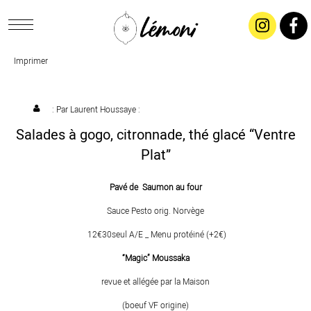
Imprimer
ACCUEIL
CONCEPT
: Par
Laurent Houssaye
:
Salades à gogo, citronnade, thé glacé “Ventre
LIVRAISON
Plat”
Pavé de Saumon au four
SALADES & BUFFETS
Sauce Pesto orig. Norvège
TRAITEUR
12€30seul A/E _ Menu protéiné (+2€)
“Magic” Moussaka
RESTAURANTS & TARIFS
revue et allégée par la Maison
(boeuf VF origine)
CONTACTEZ-NOUS !