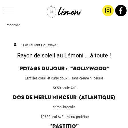
Imprimer
ACCUEIL
CONCEPT
: Par
Laurent Houssaye
:
Rayon de soleil au Lémoni ….à toute !
LIVRAISON
POTAGE DU JOUR :
“BOLLYWOOD”
SALADES & BUFFETS
Lentilles corail et curry doux … sans crème ni beurre
5€50 seule A/E
TRAITEUR
DOS DE MERLU MINCEUR (ATLANTIQUE)
citron, brocolis
RESTAURANTS & TARIFS
10€30seul A/E _ Menu protéiné
“PASTITIO”
CONTACTEZ-NOUS !