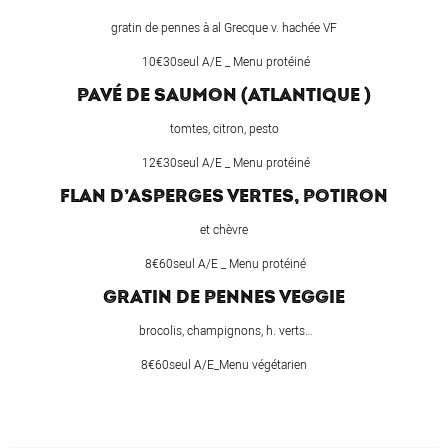
gratin de pennes à al Grecque v. hachée VF
10€30seul A/E _ Menu protéiné
PAVÉ DE SAUMON (ATLANTIQUE )
tomtes, citron, pesto
12€30seul A/E _ Menu protéiné
FLAN D’ASPERGES VERTES, POTIRON
et chèvre
8€60seul A/E _ Menu protéiné
GRATIN DE PENNES VEGGIE
brocolis, champignons, h. verts…
8€60seul A/E_Menu végétarien