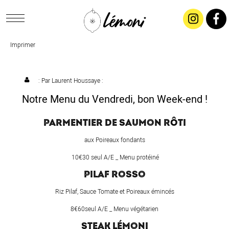
Imprimer
ACCUEIL
CONCEPT
: Par
Laurent Houssaye
:
Notre Menu du Vendredi, bon Week-end !
LIVRAISON
PARMENTIER DE SAUMON RÔTI
SALADES & BUFFETS
aux Poireaux fondants
10€30 seul A/E _ Menu protéiné
TRAITEUR
PILAF ROSSO
Riz Pilaf, Sauce Tomate et Poireaux émincés
RESTAURANTS & TARIFS
8€60seul A/E _ Menu végétarien
STEAK LÉMONI
CONTACTEZ-NOUS !