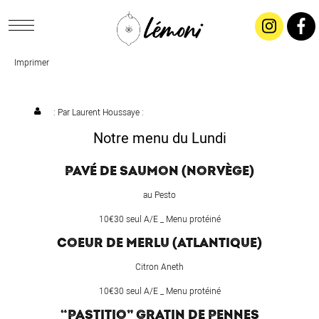
Imprimer
ACCUEIL
CONCEPT
: Par
Laurent Houssaye
:
Notre menu du Lundi
LIVRAISON
PAVÉ DE SAUMON (NORVÈGE)
SALADES & BUFFETS
au Pesto
10€30 seul A/E _ Menu protéiné
TRAITEUR
COEUR DE MERLU (ATLANTIQUE)
Citron Aneth
RESTAURANTS & TARIFS
10€30 seul A/E _ Menu protéiné
“PASTITIO” GRATIN DE PENNES
CONTACTEZ-NOUS !