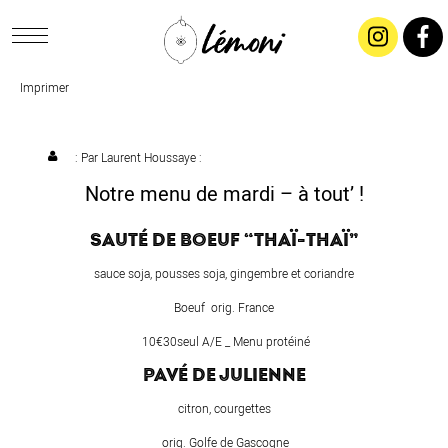
Imprimer
ACCUEIL
CONCEPT
: Par
Laurent Houssaye
:
Notre menu de mardi – à tout’ !
LIVRAISON
SAUTÉ DE BOEUF “THAÏ-THAÏ”
SALADES & BUFFETS
sauce soja, pousses soja, gingembre et coriandre
Boeuf orig. France
TRAITEUR
10€30seul A/E _ Menu protéiné
PAVÉ DE JULIENNE
RESTAURANTS & TARIFS
citron, courgettes
orig. Golfe de Gascogne
CONTACTEZ-NOUS !