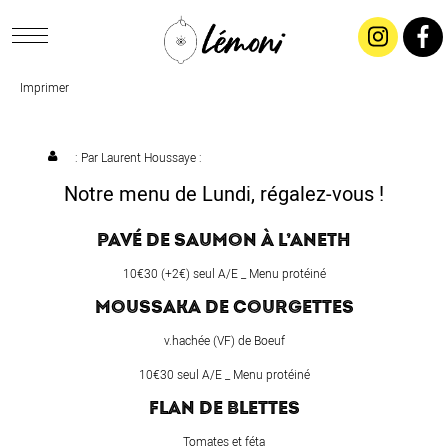
Imprimer
ACCUEIL
CONCEPT
: Par
Laurent Houssaye
:
Notre menu de Lundi, régalez-vous !
LIVRAISON
PAVÉ DE SAUMON À L’ANETH
SALADES & BUFFETS
10€30 (+2€) seul A/E _ Menu protéiné
MOUSSAKA DE COURGETTES
TRAITEUR
v.hachée (VF) de Boeuf
10€30 seul A/E _ Menu protéiné
RESTAURANTS & TARIFS
FLAN DE BLETTES
Tomates et féta
CONTACTEZ-NOUS !