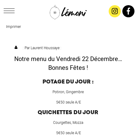
Imprimer
ACCUEIL
CONCEPT
: Par
Laurent Houssaye
:
Notre menu du Vendredi 22 Décembre…
LIVRAISON
Bonnes Fêtes !
POTAGE DU JOUR :
SALADES & BUFFETS
Potiron, Gingembre
TRAITEUR
5€50 seule A/E
QUICHETTES DU JOUR
RESTAURANTS & TARIFS
Courgettes, Mozza
5€50 seule A/E
CONTACTEZ-NOUS !