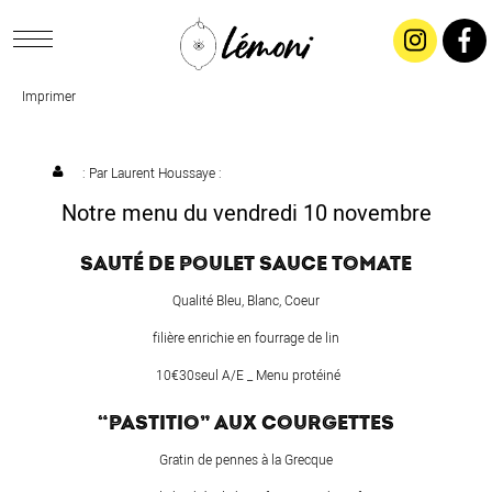
Imprimer
ACCUEIL
CONCEPT
: Par
Laurent Houssaye
:
Notre menu du vendredi 10 novembre
LIVRAISON
SAUTÉ DE POULET SAUCE TOMATE
SALADES & BUFFETS
Qualité Bleu, Blanc, Coeur
filière enrichie en fourrage de lin
TRAITEUR
10€30seul A/E _ Menu protéiné
“PASTITIO” AUX COURGETTES
RESTAURANTS & TARIFS
Gratin de pennes à la Grecque
CONTACTEZ-NOUS !