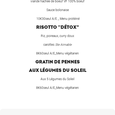
viande hachée de boeuf VF 100% boeuf
Sauce bolonaise
10€30seul A/E _ Menu protéiné
RISOTTO “DÉTOX”
Riz, poireaux, curry doux
carottes
Ste Aimable
8€60seul A/E_Menu végétarien
GRATIN DE PENNES
AUX LÉGUMES DU SOLEIL
Aux 5 Légumes du Soleil
8€60seul A/E_Menu végétarien