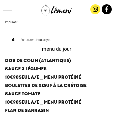
Imprimer
ACCUEIL
CONCEPT
: Par
Laurent Houssaye
:
menu du jour
LIVRAISON
DOS DE COLIN (ATLANTIQUE)
SAUCE 3 LÉGUMES
SALADES & BUFFETS
10€90SEUL A/E _ MENU PROTÉINÉ
TRAITEUR
BOULETTES DE BŒUF À LA CRÉTOISE
SAUCE TOMATE
RESTAURANTS & TARIFS
10€90SEUL A/E _ MENU PROTÉINÉ
FLAN DE SARRASIN
CONTACTEZ-NOUS !