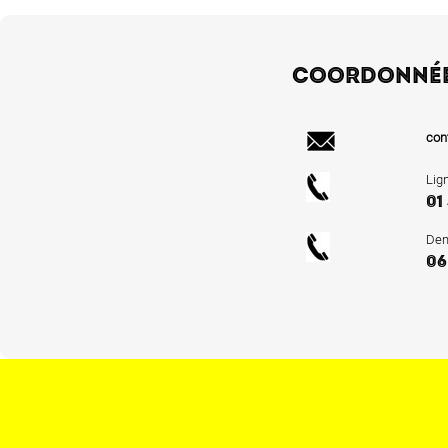
COORDONNÉ
con
Lig
01
Dem
06