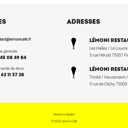
ES
ADRESSES
tact@lemonicafe.fr
LÉMONI RESTA
Les Halles / Le Louvre
ne générale
5 rue Hérold 75001 Pa
 45 08 49 84
ande de devis
LÉMONI RESTA
 62 11 37 28
Trinité / Haussmann /
5 rue de Clichy 75009
Mentions légales
© 2026 Lémoni Café