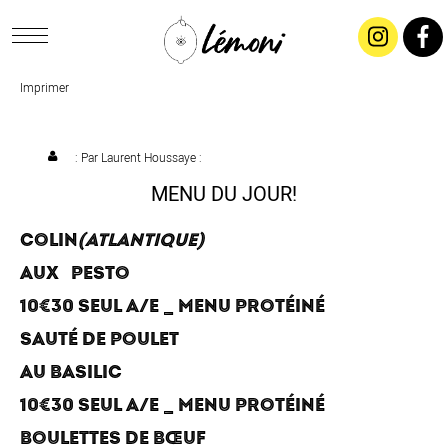
Imprimer
ACCUEIL
CONCEPT
: Par
Laurent Houssaye
:
MENU DU JOUR!
LIVRAISON
COLIN
(ATLANTIQUE)
AUX PESTO
SALADES & BUFFETS
10€30 SEUL A/E _ MENU PROTÉINÉ
TRAITEUR
SAUTÉ DE POULET
AU BASILIC
RESTAURANTS & TARIFS
10€30 SEUL A/E _ MENU PROTÉINÉ
BOULETTES DE BŒUF
CONTACTEZ-NOUS !