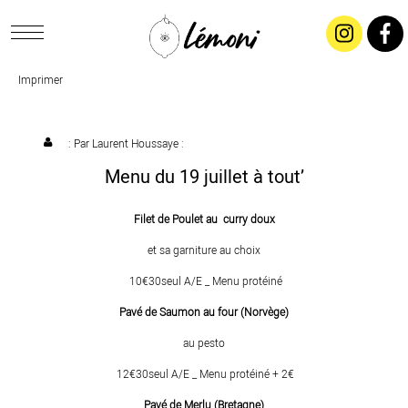
Imprimer
ACCUEIL
CONCEPT
: Par
Laurent Houssaye
:
Menu du 19 juillet à tout’
LIVRAISON
Filet de Poulet au curry doux
SALADES & BUFFETS
et sa garniture au choix
10€30seul A/E _ Menu protéiné
TRAITEUR
Pavé de Saumon au four (Norvège)
au pesto
RESTAURANTS & TARIFS
12€30seul A/E _ Menu protéiné + 2€
Pavé de Merlu (Bretagne)
CONTACTEZ-NOUS !