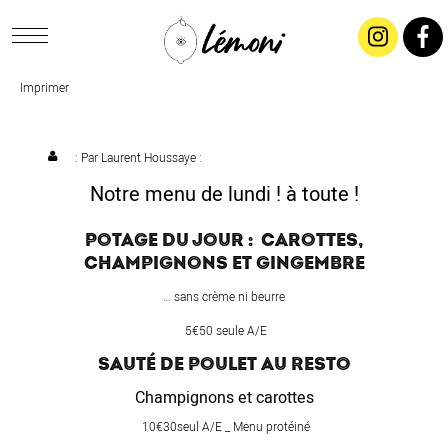
Imprimer
ACCUEIL
CONCEPT
: Par
Laurent Houssaye
:
Notre menu de lundi ! à toute !
LIVRAISON
POTAGE DU JOUR : CAROTTES,
CHAMPIGNONS ET GINGEMBRE
SALADES & BUFFETS
… sans crème ni beurre
TRAITEUR
5€50 seule A/E
SAUTÉ DE POULET AU RESTO
RESTAURANTS & TARIFS
Champignons et carottes
10€30seul A/E _ Menu protéiné
CONTACTEZ-NOUS !