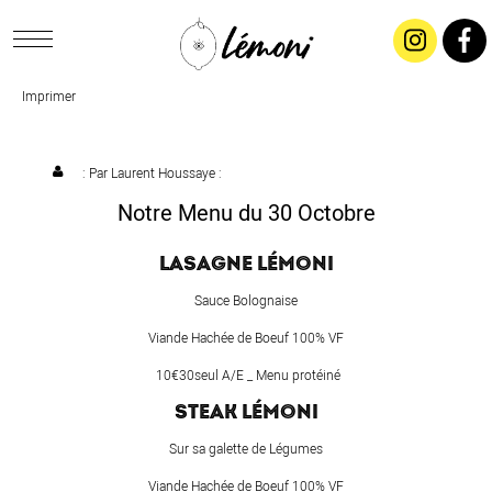
Imprimer
ACCUEIL
CONCEPT
: Par
Laurent Houssaye
:
Notre Menu du 30 Octobre
LIVRAISON
LASAGNE LÉMONI
SALADES & BUFFETS
Sauce Bolognaise
Viande Hachée de Boeuf 100% VF
TRAITEUR
10€30seul A/E _ Menu protéiné
STEAK LÉMONI
RESTAURANTS & TARIFS
Sur sa galette de Légumes
Viande Hachée de Boeuf 100% VF
CONTACTEZ-NOUS !