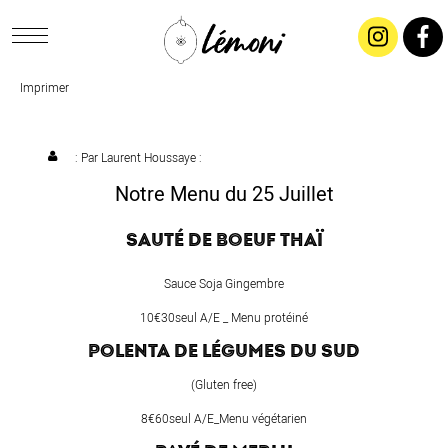
Imprimer
ACCUEIL
CONCEPT
: Par
Laurent Houssaye
:
Notre Menu du 25 Juillet
LIVRAISON
SAUTÉ DE BOEUF THAÏ
SALADES & BUFFETS
Sauce Soja Gingembre
10€30seul A/E _ Menu protéiné
TRAITEUR
POLENTA DE LÉGUMES DU SUD
(Gluten free)
RESTAURANTS & TARIFS
8€60seul A/E_Menu végétarien
CONTACTEZ-NOUS !