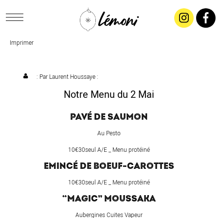
Imprimer
ACCUEIL
CONCEPT
: Par
Laurent Houssaye
:
Notre Menu du 2 Mai
LIVRAISON
PAVÉ DE SAUMON
SALADES & BUFFETS
Au Pesto
10€30seul A/E _ Menu protéiné
TRAITEUR
EMINCÉ DE BOEUF-CAROTTES
10€30seul A/E _ Menu protéiné
RESTAURANTS & TARIFS
“MAGIC” MOUSSAKA
Aubergines Cuites Vapeur
CONTACTEZ-NOUS !