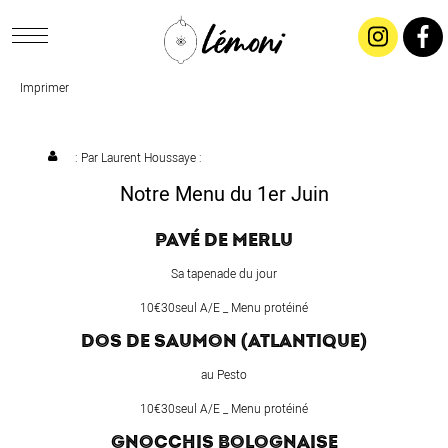
Imprimer
ACCUEIL
CONCEPT
: Par
Laurent Houssaye
:
Notre Menu du 1er Juin
LIVRAISON
PAVÉ DE MERLU
SALADES & BUFFETS
Sa tapenade du jour
10€30seul A/E _ Menu protéiné
TRAITEUR
DOS DE SAUMON (ATLANTIQUE)
au Pesto
RESTAURANTS & TARIFS
10€30seul A/E _ Menu protéiné
GNOCCHIS BOLOGNAISE
CONTACTEZ-NOUS !