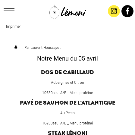
Imprimer
ACCUEIL
CONCEPT
: Par
Laurent Houssaye
:
Notre Menu du 05 avril
LIVRAISON
DOS DE CABILLAUD
SALADES & BUFFETS
Aubergines et Citron
10€30seul A/E _ Menu protéiné
TRAITEUR
PAVÉ DE SAUMON DE L’ATLANTIQUE
Au Pesto
RESTAURANTS & TARIFS
10€30seul A/E _ Menu protéiné
STEAK LÉMONI
CONTACTEZ-NOUS !