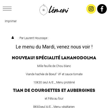
Imprimer
ACCUEIL
CONCEPT
: Par
Laurent Houssaye
:
Le menu du Mardi, venez nous voir !
LIVRAISON
NOUVEAU! SPÉCIALITÉ LAHANODOLMA
SALADES & BUFFETS
Mille feuille de Chou blanc
Viande hachée de Boeuf VF et sauce tomate
TRAITEUR
10€30 seul A/E _ Menu protéiné
TIAN DE COURGETTES ET AUBERGINES
RESTAURANTS & TARIFS
et Féta au four
8€60seul A/E _ Menu végétarien
CONTACTEZ-NOUS !