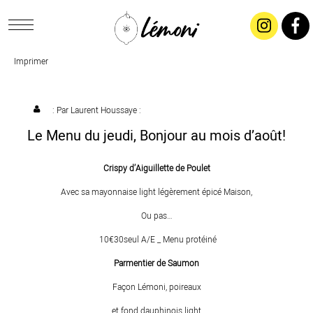
Imprimer
ACCUEIL
CONCEPT
: Par
Laurent Houssaye
:
Le Menu du jeudi, Bonjour au mois d’août!
LIVRAISON
Crispy d’Aiguillette de Poulet
SALADES & BUFFETS
Avec sa mayonnaise light légèrement épicé Maison,
Ou pas…
TRAITEUR
10€30seul A/E _ Menu protéiné
Parmentier de Saumon
RESTAURANTS & TARIFS
Façon Lémoni, poireaux
et fond dauphinois light
CONTACTEZ-NOUS !