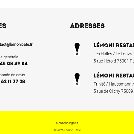
ES
ADRESSES
tact@lemonicafe.fr
LÉMONI RESTA
Les Halles / Le Louvre
ne générale
5 rue Hérold 75001 Pa
 45 08 49 84
ande de devis
LÉMONI RESTA
 62 11 37 28
Trinité / Haussmann /
5 rue de Clichy 75009
Mentions légales
© 2026 Lémoni Café