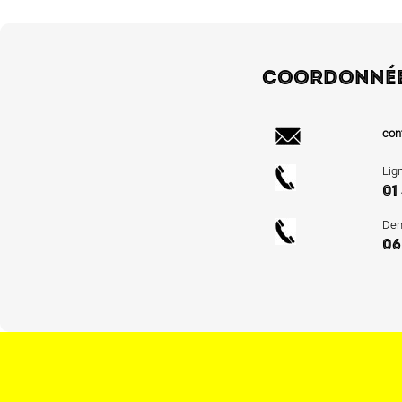
COORDONNÉ
con
Lig
01
Dem
06