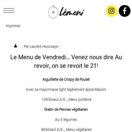
Imprimer
ACCUEIL
CONCEPT
: Par
Laurent Houssaye
:
Le Menu de Vendredi… Venez nous dire Au
LIVRAISON
revoir, on se revoit le 21!
Aiguillette de Crispy de Poulet
SALADES & BUFFETS
Avec sa mayonnaise light légèrement épicé Maison
TRAITEUR
10€30seul A/E _ Menu protéiné
Gratin de Pennes végétarien
RESTAURANTS & TARIFS
Au 5 légumes
8€60seul A/E _ Menu végétarien
CONTACTEZ-NOUS !