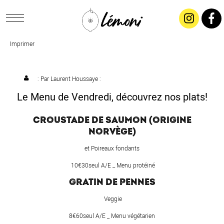
Imprimer
ACCUEIL
CONCEPT
: Par
Laurent Houssaye
:
Le Menu de Vendredi, découvrez nos plats!
LIVRAISON
CROUSTADE DE SAUMON (ORIGINE
NORVÈGE)
SALADES & BUFFETS
et Poireaux fondants
TRAITEUR
10€30seul A/E _ Menu protéiné
GRATIN DE PENNES
RESTAURANTS & TARIFS
Veggie
8€60seul A/E _ Menu végétarien
CONTACTEZ-NOUS !