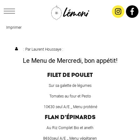
Imprimer
ACCUEIL
CONCEPT
: Par
Laurent Houssaye
:
Le Menu de Mercredi, bon appétit!
LIVRAISON
FILET DE POULET
SALADES & BUFFETS
Sur sa galette de légumes
Tomates au four et Pesto
TRAITEUR
10€30 seul A/E _ Menu protéiné
FLAN D’ÉPINARDS
RESTAURANTS & TARIFS
Au Riz Complet Bio et aneth
8€60seul A/E _ Menu végétarien
CONTACTEZ-NOUS !