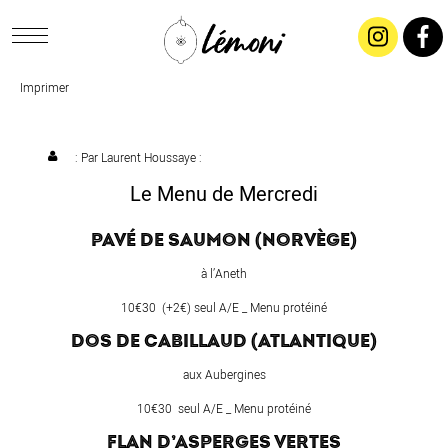
Imprimer
ACCUEIL
CONCEPT
: Par
Laurent Houssaye
:
Le Menu de Mercredi
LIVRAISON
PAVÉ DE SAUMON (NORVÈGE)
SALADES & BUFFETS
à l’Aneth
10€30 (+2€) seul A/E _ Menu protéiné
TRAITEUR
DOS DE CABILLAUD (ATLANTIQUE)
aux Aubergines
RESTAURANTS & TARIFS
10€30 seul A/E _ Menu protéiné
FLAN D’ASPERGES VERTES
CONTACTEZ-NOUS !