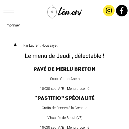
Imprimer
ACCUEIL
CONCEPT
: Par
Laurent Houssaye
:
Le menu de Jeudi , délectable !
LIVRAISON
PAVÉ DE MERLU BRETON
SALADES & BUFFETS
Sauce Citron Aneth
10€30 seul A/E _ Menu protéiné
TRAITEUR
“PASTITIO” SPÉCIALITÉ
Gratin de Pennes à la Grecque
RESTAURANTS & TARIFS
V.hachée de Boeuf (VF)
10€30 seul A/E _ Menu protéiné
CONTACTEZ-NOUS !