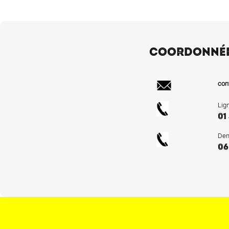
COORDONNÉ
con
Lig
01
Dem
06