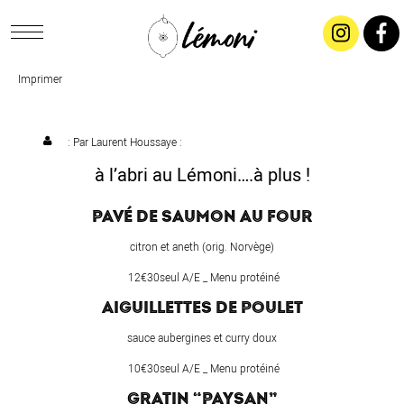
Imprimer
ACCUEIL
CONCEPT
: Par
Laurent Houssaye
:
à l’abri au Lémoni….à plus !
LIVRAISON
PAVÉ DE SAUMON AU FOUR
SALADES & BUFFETS
citron et aneth (orig. Norvège)
12€30seul A/E _ Menu protéiné
TRAITEUR
AIGUILLETTES DE POULET
sauce aubergines et curry doux
RESTAURANTS & TARIFS
10€30seul A/E _ Menu protéiné
GRATIN “PAYSAN”
CONTACTEZ-NOUS !