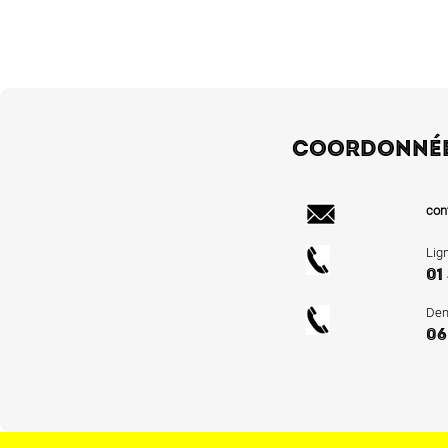
COORDONNÉ
con
Lig
01
Dem
06