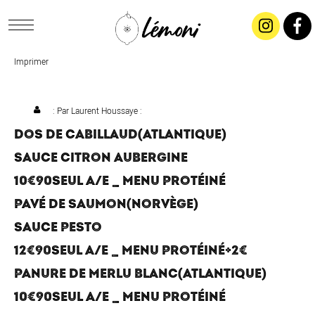
Imprimer
ACCUEIL
CONCEPT
: Par
Laurent Houssaye
:
DOS DE CABILLAUD(ATLANTIQUE)
LIVRAISON
SAUCE CITRON AUBERGINE
10€90SEUL A/E _ MENU PROTÉINÉ
SALADES & BUFFETS
PAVÉ DE SAUMON(NORVÈGE)
SAUCE PESTO
TRAITEUR
12€90SEUL A/E _ MENU PROTÉINÉ+2€
PANURE DE MERLU BLANC(ATLANTIQUE)
RESTAURANTS & TARIFS
10€90SEUL A/E _ MENU PROTÉINÉ
CONTACTEZ-NOUS !