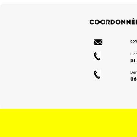
COORDONNÉ
con
Lig
01
Dem
06