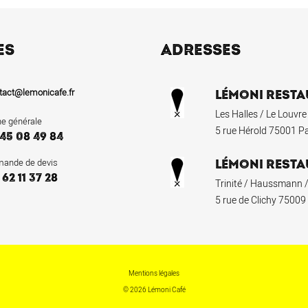
ES
ADRESSES
tact@lemonicafe.fr
LÉMONI RESTA
Les Halles / Le Louvre
ne générale
5 rue Hérold 75001 Pa
 45 08 49 84
ande de devis
LÉMONI RESTA
 62 11 37 28
Trinité / Haussmann /
5 rue de Clichy 75009
Mentions légales
© 2026 Lémoni Café